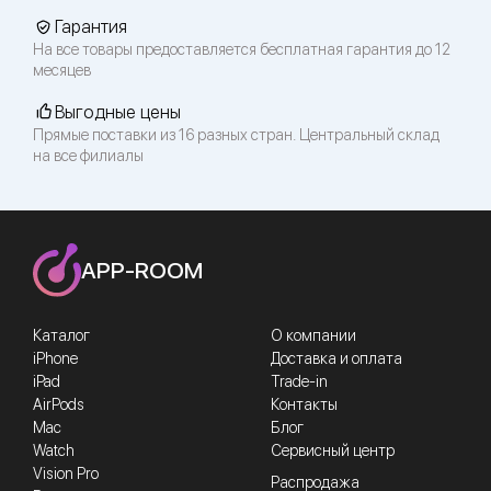
Гарантия
На все товары предоставляется бесплатная гарантия до 12
месяцев
Выгодные цены
Прямые поставки из 16 разных стран. Центральный склад
на все филиалы
APP-ROOM
Каталог
О компании
iPhone
Доставка и оплата
iPad
Trade-in
AirPods
Контакты
Mac
Блог
Watch
Сервисный центр
Vision Pro
Распродажа