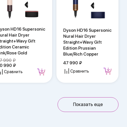
yson HD16 Supersonic
Dyson HD16 Supersonic
ural Hair Dryer
Nural Hair Dryer
traight+Wavy Gift
Straight+Wavy Gift
dition Ceramic
Edition Prussian
ink/Rose Gold
Blue/Rich Copper
7 990
47 990
0 990
Сравнить
Сравнить
Показать еще