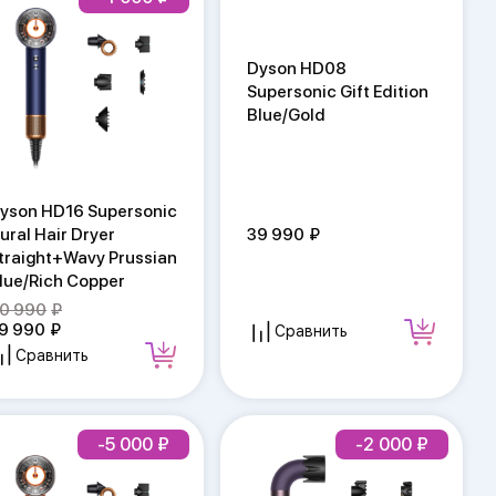
Dyson HD08
Supersonic Gift Edition
Blue/Gold
yson HD16 Supersonic
ural Hair Dryer
39 990
traight+Wavy Prussian
lue/Rich Copper
0 990
9 990
Сравнить
Сравнить
-5 000
-2 000