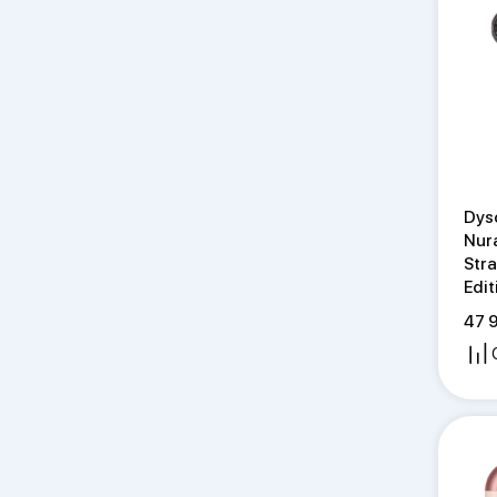
Dyson HD15 Supersonic Professional
Dyson Spot+Scrub AI
Dyson BP06 HEPA Big and Quiet
Formaldehyde
Dyson PencilVac Fluffy Vacuum
Cleaner (SV50)
Dyson V15 Detect Absolute (SV47)
Dyson HD07 Supersonic
Dyson V16 (DS60) Piston Animal
Dys
Submarine (SV53-A)
Nura
Dyson V16 (DS60) Piston Animal
Str
(SV53-A)
Edit
Dyson PH05 Purifier Humidify+Cool
47 
PH2 De-NOx
Dyson HD08 Supersonic
Dyson Corrale HS07
Dyson Cinetic Big Ball Absolute 2
(CY28)
Dyson Cinetic Big Ball Absolute 2
(CY26)