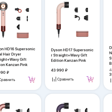
D
on HD16 Supersonic
Dyson HD17 Supersonic
N
l Hair Dryer
r Straight+Wavy Gift
S
aight+Wavy Gift
Edition Kanzan Pink
B
ion Kanzan Pink
4
43 990
990
3
Сравнить
Сравнить