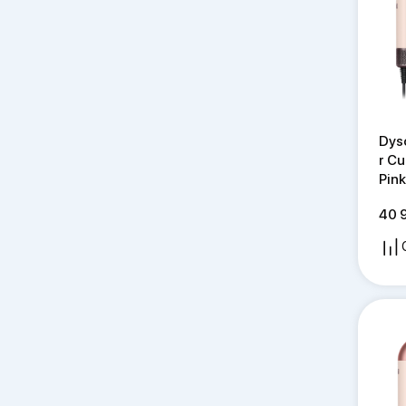
Dyson Big Ball Parquet 2 (CY28)
Dyson Big Ball Multi Floor 2
Dyson HS05 Hairstyler Airwrap
Complete Long
Dyson BP03 Big and Quiet
Formaldehyde
Dyson V12 Detect Slim Absolute
(SV46)
Dys
r C
Dyson HD18 Supersonic r
Pin
Professional
Dyson BP04 Big and Quiet
40 
Formaldehyde
Dyson Wash G1
Dyson V8 Advanced (SV25)
Dyson V8 Absolute (SV25)
Dyson V15s Detect Submarine
(SV47)
Dyson V12S Detect Slim Submarine
Complete (SV46)
Dyson Cyclone V10 Absolute (SV27)
Dyson SV23 Gen5 Detect Absolute