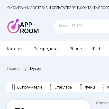
О КОМПАНИИ
ДОСТАВКА И ОПЛАТА
TRADE-IN
КОНТАКТЫ
БЛОГ
APP-
ROOM
Каталог
Распродажа
iPhone
iPad
Главная
Dyson
Выпрямители
Стайлеры
Фены
Сорти