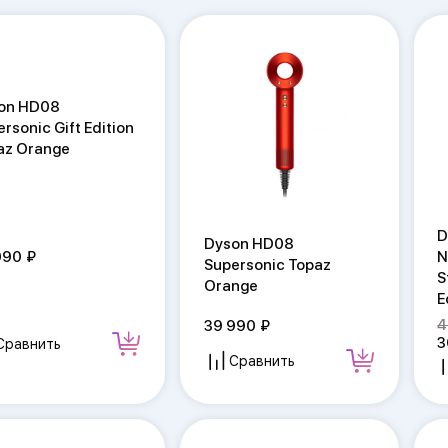
on HD08
rsonic Gift Edition
az Orange
D
Dyson HD08
N
990
Supersonic Topaz
S
Orange
E
4
39 990
3
Сравнить
Сравнить