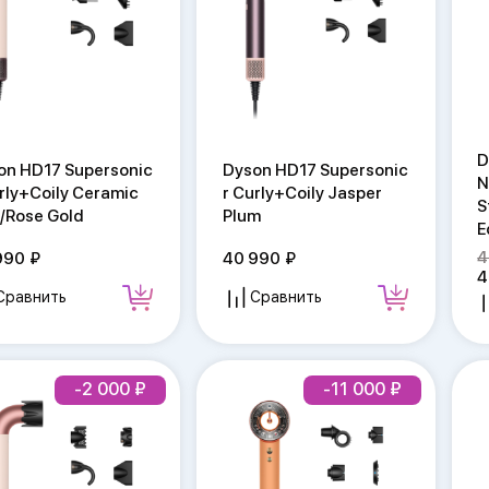
D
on HD17 Supersonic
Dyson HD17 Supersonic
N
urly+Coily Ceramic
r Curly+Coily Jasper
S
k/Rose Gold
Plum
E
4
990
40 990
4
Сравнить
Сравнить
-2 000
-11 000