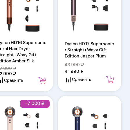
yson HD16 Supersonic
Dyson HD17 Supersonic
ural Hair Dryer
r Straight+Wavy Gift
traight+Wavy Gift
Edition Jasper Plum
dition Amber Silk
43 990
7 990
41 990
2 990
Сравнить
Сравнить
-7 000