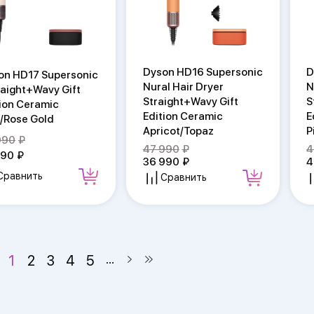
Dyson HD16 Supersonic
D
on HD17 Supersonic
Nural Hair Dryer
N
raight+Wavy Gift
Straight+Wavy Gift
S
tion Ceramic
Edition Ceramic
E
k/Rose Gold
Apricot/Topaz
P
990
47 990
4
990
36 990
4
Сравнить
Сравнить
1
2
3
4
5