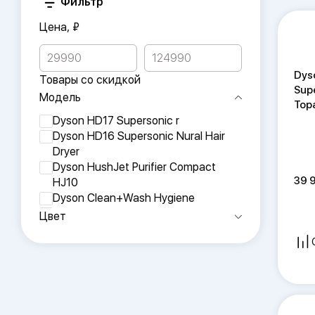
Фильтр
Цена, ₽
Dys
Товары со скидкой
Supe
Модель
Top
Dyson HD17 Supersonic r
Dyson HD16 Supersonic Nural Hair
Dryer
Dyson HushJet Purifier Compact
39 
HJ10
Dyson Clean+Wash Hygiene
Dyson WR04 Pencil Wash
Цвет
Dyson PH3A Purifier Humidify+Cool
Autoreact
Dyson HT01 Airstrait
Dyson HS09 Hairstyler Air Lab
Coanda 2x Complete Long
Dyson HS08 Hairstyler Airwrap i.d.