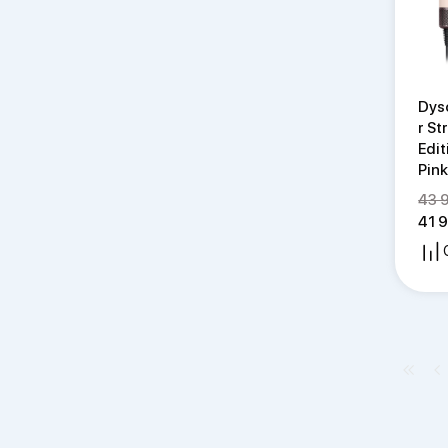
Dys
r St
Edi
Pin
43 
41 