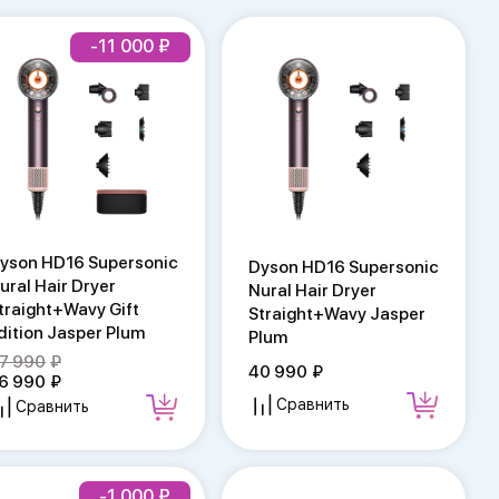
-11 000
yson HD16 Supersonic
Dyson HD16 Supersonic
ural Hair Dryer
Nural Hair Dryer
traight+Wavy Gift
Straight+Wavy Jasper
dition Jasper Plum
Plum
7 990
40 990
6 990
Сравнить
Сравнить
-1 000