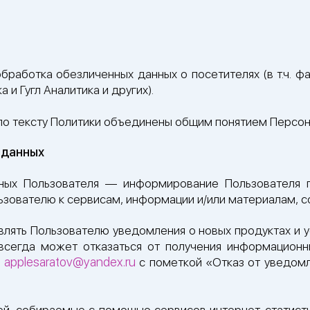
бработка обезличенных данных о посетителях (в т.ч. 
 и Гугл Аналитика и других).
о тексту Политики объединены общим понятием Персон
 данных
ных Пользователя — информирование Пользователя 
ьзователю к сервисам, информации и/или материалам, 
лять Пользователю уведомления о новых продуктах и у
 всегда может отказаться от получения информацион
applesaratov@yandex.ru
ы
с пометкой «Отказ от уведомле
й, собираемые с помощью сервисов интернет-статисти