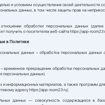
елью и условием осуществления своей деятельности с
ональных данных, в том числе защиты прав на неприкос
 отношении обработки персональных данных (далее 
получить о посетителях веб-сайта https://app-room23.r
мые в Политике
сональных данных – обработка персональных данных
 – временное прекращение обработки персональных дан
я персональных данных);
их и информационных материалов, а также программ дл
тевому адресу https://app-room23.ru/;
льных данных — совокупность содержащихся в база