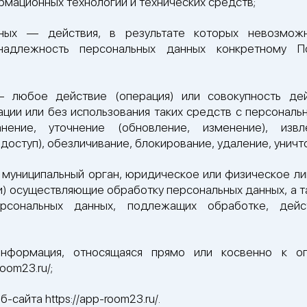
мационных технологий и технических средств;
ных — действия, в результате которых невозмож
надлежность персональных данных конкретному П
– любое действие (операция) или совокупность дей
ции или без использования таких средств с персональн
анение, уточнение (обновление, изменение), извл
доступ), обезличивание, блокирование, удаление, унич
 муниципальный орган, юридическое или физическое ли
и) осуществляющие обработку персональных данных, а
ерсональных данных, подлежащих обработке, дейс
нформация, относящаяся прямо или косвенно к о
oom23.ru/;
сайта https://app-room23.ru/.