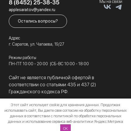
8 (8452) 25-38-35
Мы на связи
applesaratov@yandex.ru
Остались вопросы?
Адрес
г. Саратов, ул. Чапаева, 19/27
Режим работы
ПН-ПТ 10:00 - 20:00
СБ-ВС 10:00 - 18:00
Сайт не является публичной офертой в
соответствии со статьями 435 и 437 (2)
Гражданского кодекса РФ.
Этот сайт использует cookie для хранения данных. Продолжая
использовать сайт, Вы даете свое
согласие на обработку персональных
© 2011 - 2026 Магазин цифровой техники App-Room
данных
в соответствии с
политикой по обработке персональных
данных и использование сервиса веб-аналитики Яндекс.Метрика
Разработка сайта
OK