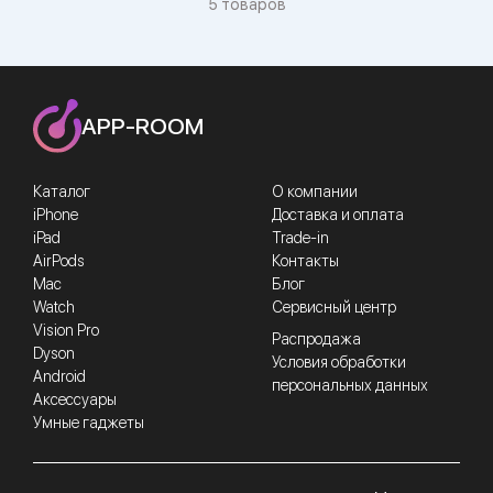
5 товаров
APP-ROOM
Каталог
О компании
iPhone
Доставка и оплата
iPad
Trade-in
AirPods
Контакты
Mac
Блог
Watch
Сервисный центр
Vision Pro
Распродажа
Dyson
Условия обработки
Android
персональных данных
Аксессуары
Умные гаджеты