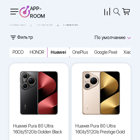
APP-
ROOM
Главная
Android
Huawei
Фильтр
По умолчанию
POCO
HONOR
Huawei
OnePlus
Google Pixel
Xiaomi
Huawei Pura 80 Ultra
Huawei Pura 80 Ultra
16Gb/512Gb Golden Black
16Gb/512Gb Prestige Gold