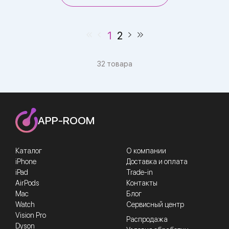
1
2
32 товара
APP-ROOM
Каталог
О компании
iPhone
Доставка и оплата
iPad
Trade-in
AirPods
Контакты
Mac
Блог
Watch
Сервисный центр
Vision Pro
Распродажа
Dyson