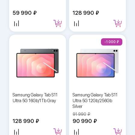
59 990
128 990
-1 000
Samsung Galaxy Tab S11
Samsung Galaxy Tab S11
Ultra 5G 16Gb/1Tb Gray
Ultra 5G 12Gb/256Gb
Silver
91 990
128 990
90 990