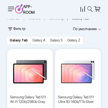
APP-
ROOM
Главная
Android
Samsung
Galaxy Tab
Фильтр
По умолчанию
Galaxy Tab
Galaxy A
Galaxy S
Galaxy Z
Samsung Galaxy Tab S11
Samsung Galaxy Tab S11
Wi-Fi 12Gb/256Gb Gray
Ultra 5G 16Gb/1Tb Silver