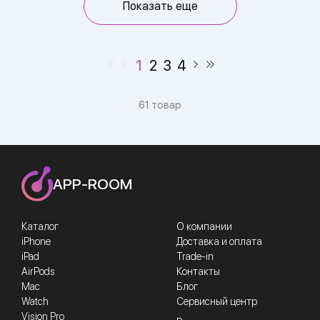
Показать еще
1
2
3
4
61 товар
APP-ROOM
Каталог
О компании
iPhone
Доставка и оплата
iPad
Trade-in
AirPods
Контакты
Mac
Блог
Watch
Сервисный центр
Vision Pro