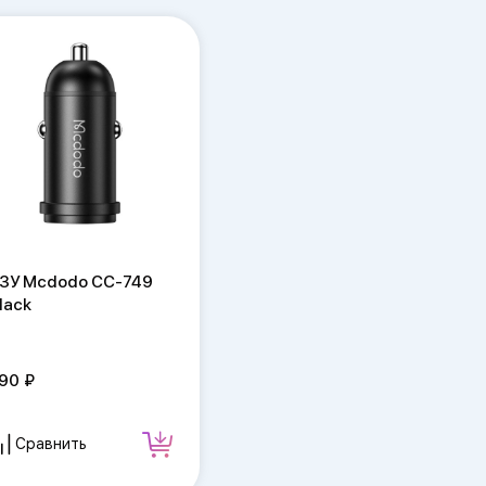
ЗУ Mcdodo CC-749
lack
90
Сравнить