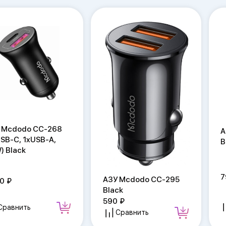
 Mcdodo CC-268
А
USB-C, 1xUSB-A,
B
) Black
7
АЗУ Mcdodo CC-295
90
Black
590
Сравнить
Сравнить