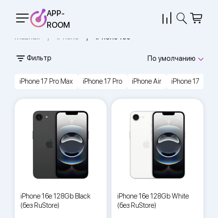
APP-
ROOM
Главная
iPhone
iPhone 16e
Фильтр
По умолчанию
iPhone 17 Pro Max
iPhone 17 Pro
iPhone Air
iPhone 17
iP
iPhone 16e 128Gb Black
iPhone 16e 128Gb White
(без RuStore)
(без RuStore)