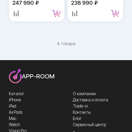
247 990
238 990
4 товара
APP-ROOM
Каталог
О компании
iPhone
Доставка и оплата
iPad
Trade-in
AirPods
Контакты
Mac
Блог
Watch
Сервисный центр
Vision Pro