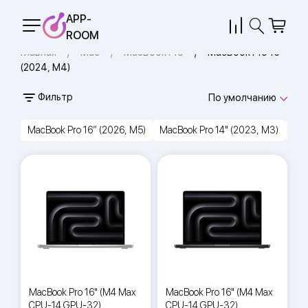
APP-
ROOM
Главная
Mac
MacBook Pro
MacBook Pro 16"
(2024, M4)
Фильтр
По умолчанию
MacBook Pro 16″ (2026, M5)
MacBook Pro 14" (2023, M3)
Mac
MacBook Pro 16" (M4 Max
MacBook Pro 16" (M4 Max
CPU-14 GPU-32)
CPU-14 GPU-32)