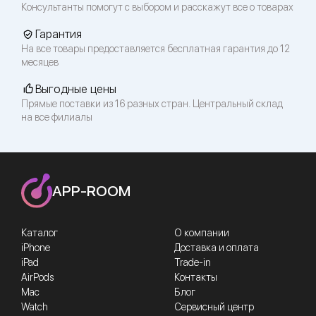
Консультанты помогут с выбором и расскажут все о товарах
Гарантия
На все товары предоставляется бесплатная гарантия до 12
месяцев
Выгодные цены
Прямые поставки из 16 разных стран. Центральный склад
на все филиалы
APP-ROOM
Каталог
О компании
iPhone
Доставка и оплата
iPad
Trade-in
AirPods
Контакты
Mac
Блог
Watch
Сервисный центр