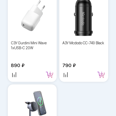
СЗУ Gurdini Mini Wave
АЗУ Mcdodo CC-749 Black
1xUSB-C 20W
890
790