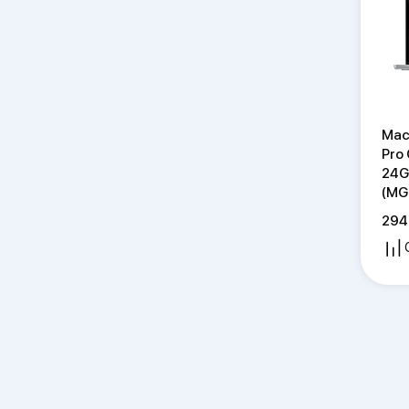
Mac
Pro
24G
(MG
294