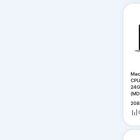
Mac
CPU
24G
(MD
208