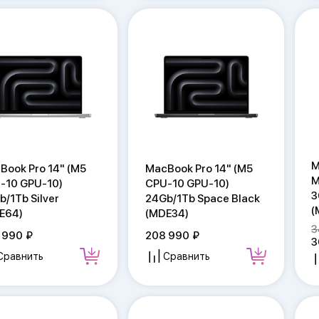
M
Book Pro 14" (M5
MacBook Pro 14" (M5
M
-10 GPU-10)
CPU-10 GPU-10)
3
b/1Tb Silver
24Gb/1Tb Space Black
(
E64)
(MDE34)
3
 990
208 990
3
Сравнить
Сравнить