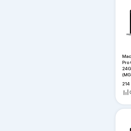
Mac
Pro
24G
(MG
214