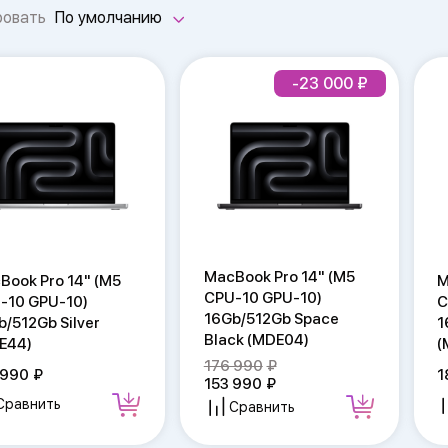
ровать
По умолчанию
-23 000
MacBook Pro 14" (M5
Book Pro 14" (M5
M
CPU-10 GPU-10)
-10 GPU-10)
C
16Gb/512Gb Space
b/512Gb Silver
1
Black (MDE04)
E44)
(
176 990
 990
1
153 990
Сравнить
Сравнить