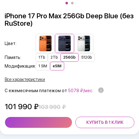
iPhone 17 Pro Max 256Gb Deep Blue (без
RuStore)
Цвет:
Память:
1Tb
2Tb
256Gb
512Gb
Модификация:
1 SIM
eSIM
Все характеристики
С ежемесячным платежом от
5078 ₽/мес.
101 990
103 990
КУПИТЬ В 1 КЛИК