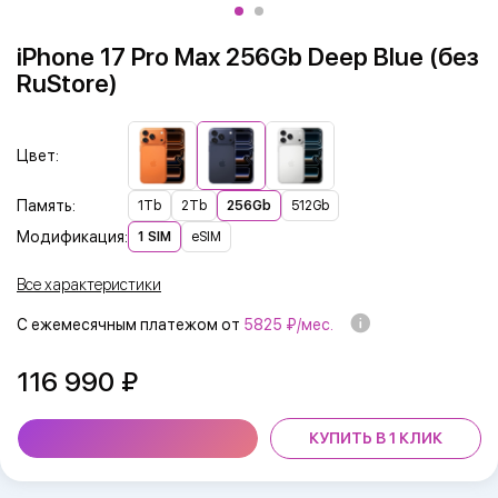
iPhone 17 Pro Max 256Gb Deep Blue (без
RuStore)
Цвет:
Память:
1Tb
2Tb
256Gb
512Gb
Модификация:
1 SIM
eSIM
Все характеристики
С ежемесячным платежом от
5825 ₽/мес.
116 990
КУПИТЬ В 1 КЛИК