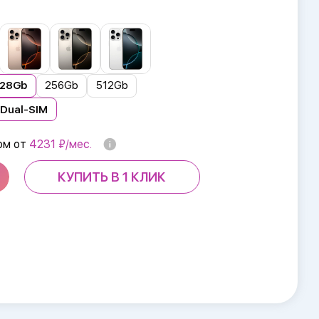
128Gb
256Gb
512Gb
Dual-SIM
ом от
4231 ₽/мес.
КУПИТЬ В 1 КЛИК