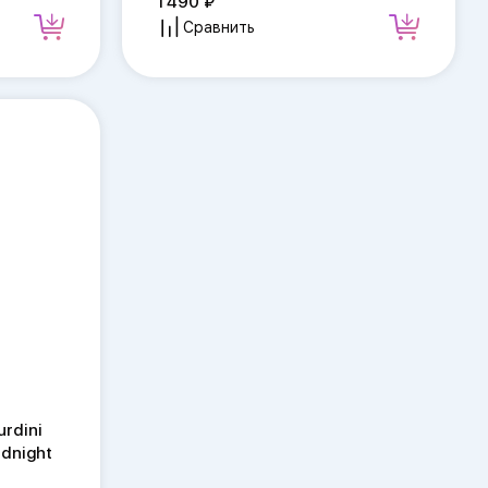
1 490
Сравнить
rdini
idnight