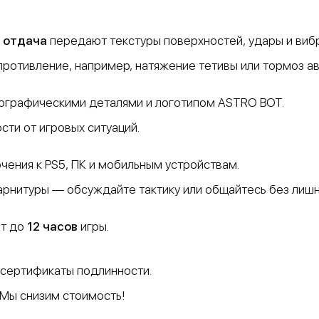
я отдача
передают текстуры поверхностей, удары и вибра
ротивление, например, натяжение тетивы или тормоз а
лографическими деталями и логотипом ASTRO BOT.
сти от игровых ситуаций.
чения к PS5, ПК и мобильным устройствам.
рнитуры — обсуждайте тактику или общайтесь без лишн
ет до
12 часов
игры.
 и сертификаты подлинности.
 Мы снизим стоимость!