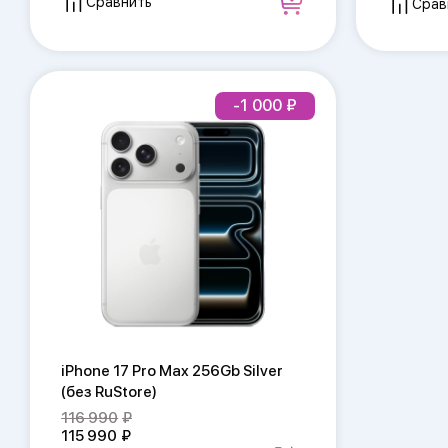
Сравнить
Срав
-1 000
iPhone 17 Pro Max 256Gb Silver
(без RuStore)
116 990
115 990