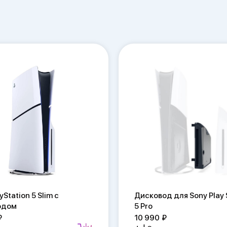
yStation 5 Slim с
Дисковод для Sony Play 
одом
5 Pro
10 990