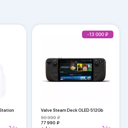
-13 000
Valve Steam Deck OLED 512Gb
Station
90 990
77 990