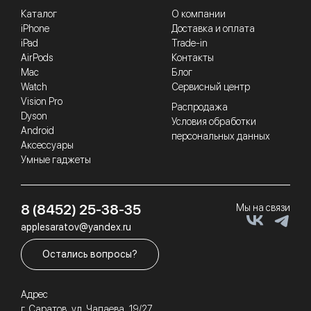
Каталог
О компании
iPhone
Доставка и оплата
iPad
Trade-in
AirPods
Контакты
Mac
Блог
Watch
Сервисный центр
Vision Pro
Распродажа
Dyson
Условия обработки
Android
персональных данных
Аксессуары
Умные гаджеты
8 (8452) 25-38-35
Мы на связи
applesaratov@yandex.ru
Остались вопросы?
Адрес
г. Саратов, ул. Чапаева, 19/27